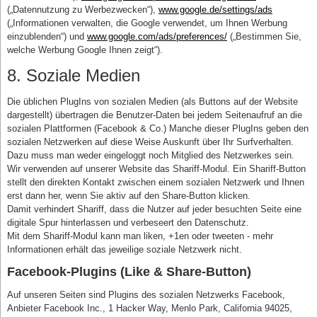
(„Datennutzung zu Werbezwecken“),
www.google.de/settings/ads
(„Informationen verwalten, die Google verwendet, um Ihnen Werbung
einzublenden“) und
www.google.com/ads/preferences/
(„Bestimmen Sie,
welche Werbung Google Ihnen zeigt“).
8. Soziale Medien
Die üblichen PlugIns von sozialen Medien (als Buttons auf der Website
dargestellt) übertragen die Benutzer-Daten bei jedem Seitenaufruf an die
sozialen Plattformen (Facebook & Co.) Manche dieser PlugIns geben den
sozialen Netzwerken auf diese Weise Auskunft über Ihr Surfverhalten.
Dazu muss man weder eingeloggt noch Mitglied des Netzwerkes sein.
Wir verwenden auf unserer Website das Shariff-Modul. Ein Shariff-Button
stellt den direkten Kontakt zwischen einem sozialen Netzwerk und Ihnen
erst dann her, wenn Sie aktiv auf den Share-Button klicken.
Damit verhindert Shariff, dass die Nutzer auf jeder besuchten Seite eine
digitale Spur hinterlassen und verbeseert den Datenschutz.
Mit dem Shariff-Modul kann man liken, +1en oder tweeten - mehr
Informationen erhält das jeweilige soziale Netzwerk nicht.
Facebook-Plugins (Like & Share-Button)
Auf unseren Seiten sind Plugins des sozialen Netzwerks Facebook,
Anbieter Facebook Inc., 1 Hacker Way, Menlo Park, California 94025,