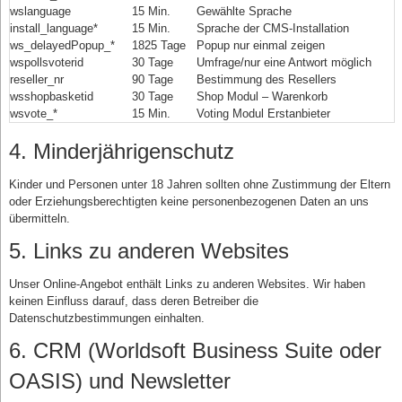
wslanguage
15 Min.
Gewählte Sprache
install_language*
15 Min.
Sprache der CMS-Installation
ws_delayedPopup_*
1825 Tage
Popup nur einmal zeigen
wspollsvoterid
30 Tage
Umfrage/nur eine Antwort möglich
reseller_nr
90 Tage
Bestimmung des Resellers
wsshopbasketid
30 Tage
Shop Modul – Warenkorb
wsvote_*
15 Min.
Voting Modul Erstanbieter
4. Minderjährigenschutz
Kinder und Personen unter 18 Jahren sollten ohne Zustimmung der Eltern
oder Erziehungsberechtigten keine personenbezogenen Daten an uns
übermitteln.
5. Links zu anderen Websites
Unser Online-Angebot enthält Links zu anderen Websites. Wir haben
keinen Einfluss darauf, dass deren Betreiber die
Datenschutzbestimmungen einhalten.
6. CRM (Worldsoft Business Suite oder
OASIS) und Newsletter