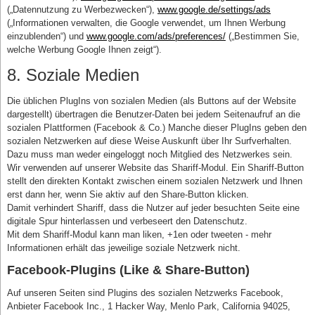
(„Datennutzung zu Werbezwecken“),
www.google.de/settings/ads
(„Informationen verwalten, die Google verwendet, um Ihnen Werbung
einzublenden“) und
www.google.com/ads/preferences/
(„Bestimmen Sie,
welche Werbung Google Ihnen zeigt“).
8. Soziale Medien
Die üblichen PlugIns von sozialen Medien (als Buttons auf der Website
dargestellt) übertragen die Benutzer-Daten bei jedem Seitenaufruf an die
sozialen Plattformen (Facebook & Co.) Manche dieser PlugIns geben den
sozialen Netzwerken auf diese Weise Auskunft über Ihr Surfverhalten.
Dazu muss man weder eingeloggt noch Mitglied des Netzwerkes sein.
Wir verwenden auf unserer Website das Shariff-Modul. Ein Shariff-Button
stellt den direkten Kontakt zwischen einem sozialen Netzwerk und Ihnen
erst dann her, wenn Sie aktiv auf den Share-Button klicken.
Damit verhindert Shariff, dass die Nutzer auf jeder besuchten Seite eine
digitale Spur hinterlassen und verbeseert den Datenschutz.
Mit dem Shariff-Modul kann man liken, +1en oder tweeten - mehr
Informationen erhält das jeweilige soziale Netzwerk nicht.
Facebook-Plugins (Like & Share-Button)
Auf unseren Seiten sind Plugins des sozialen Netzwerks Facebook,
Anbieter Facebook Inc., 1 Hacker Way, Menlo Park, California 94025,