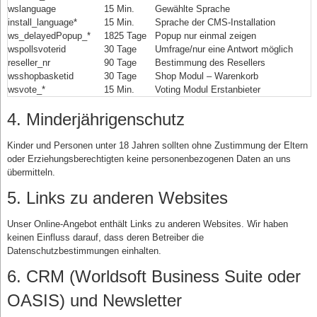
wslanguage
15 Min.
Gewählte Sprache
install_language*
15 Min.
Sprache der CMS-Installation
ws_delayedPopup_*
1825 Tage
Popup nur einmal zeigen
wspollsvoterid
30 Tage
Umfrage/nur eine Antwort möglich
reseller_nr
90 Tage
Bestimmung des Resellers
wsshopbasketid
30 Tage
Shop Modul – Warenkorb
wsvote_*
15 Min.
Voting Modul Erstanbieter
4. Minderjährigenschutz
Kinder und Personen unter 18 Jahren sollten ohne Zustimmung der Eltern
oder Erziehungsberechtigten keine personenbezogenen Daten an uns
übermitteln.
5. Links zu anderen Websites
Unser Online-Angebot enthält Links zu anderen Websites. Wir haben
keinen Einfluss darauf, dass deren Betreiber die
Datenschutzbestimmungen einhalten.
6. CRM (Worldsoft Business Suite oder
OASIS) und Newsletter